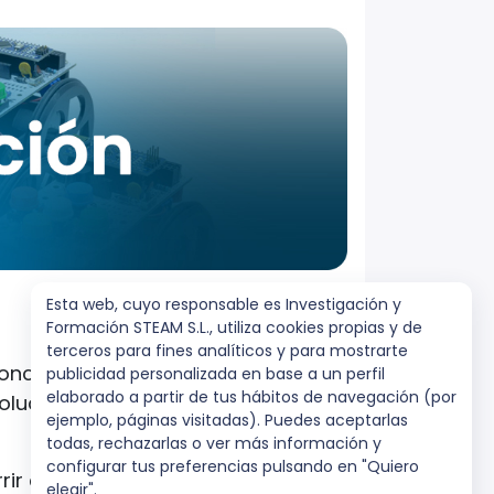
Esta web, cuyo responsable es Investigación y
Formación STEAM S.L., utiliza cookies propias y de
terceros para fines analíticos y para mostrarte
oncretamente la electrónica, ha
publicidad personalizada en base a un perfil
elaborado a partir de tus hábitos de navegación (por
ución extraordinaria a lo largo de
ejemplo, páginas visitadas). Puedes aceptarlas
todas, rechazarlas o ver más información y
configurar tus preferencias pulsando en "Quiero
rrir con otras muchas áreas de
elegir".