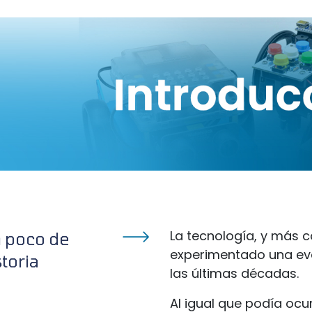
La tecnología, y más c
 poco de
experimentado una evol
storia
las últimas décadas.
Al igual que podía ocu