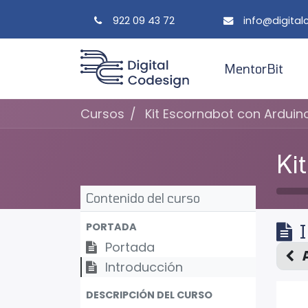
922 09 43 72
info@digita
MentorBit
Cursos
Kit Escornabot con Arduin
Ki
Contenido del curso
PORTADA
Portada
Introducción
DESCRIPCIÓN DEL CURSO