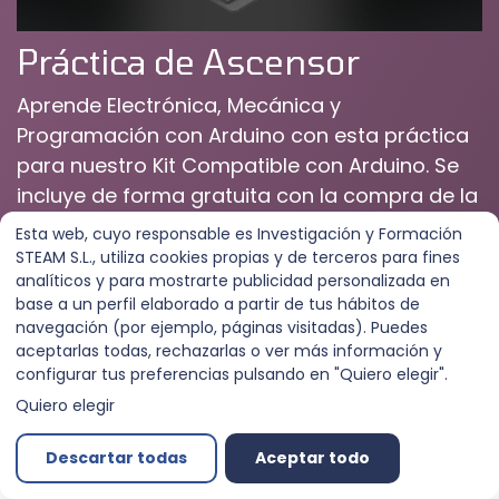
Práctica de Ascensor
Aprende Electrónica, Mecánica y
Programación con Arduino con esta práctica
para nuestro Kit Compatible con Arduino. Se
incluye de forma gratuita con la compra de la
práctica disponible en nuestra Tienda Online.
Esta web, cuyo responsable es Investigación y Formación
STEAM S.L., utiliza cookies propias y de terceros para fines
analíticos y para mostrarte publicidad personalizada en
base a un perfil elaborado a partir de tus hábitos de
navegación (por ejemplo, páginas visitadas). Puedes
Unirse al curso
Más información
aceptarlas todas, rechazarlas o ver más información y
configurar tus preferencias pulsando en "Quiero elegir".
Quiero elegir
Curso
Reseñas
Descartar todas
Aceptar todo
Básico
Prácticas