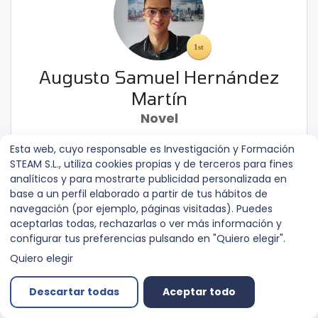
Augusto Samuel Hernández
Martín
Novel
Esta web, cuyo responsable es Investigación y Formación
15
XP
0
Insignias
STEAM S.L., utiliza cookies propias y de terceros para fines
analíticos y para mostrarte publicidad personalizada en
base a un perfil elaborado a partir de tus hábitos de
navegación (por ejemplo, páginas visitadas). Puedes
Augusto Samuel
aceptarlas todas, rechazarlas o ver más información y
2
Hernández Martín
15
0
XP
Insignias
configurar tus preferencias pulsando en "Quiero elegir".
Novel
Quiero elegir
Descartar todas
Aceptar todo