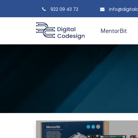
922 09 43 72
info@digita
MentorBit