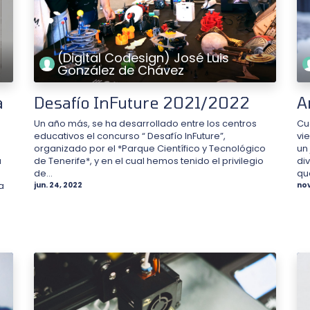
(Digital Codesign) José Luis
González de Chávez
a
Desafío InFuture 2021/2022
A
Un año más, se ha desarrollado entre los centros
Cu
educativos el concurso “ Desafío InFuture”,
vi
organizado por el *Parque Científico y Tecnológico
un
a
de Tenerife*, y en el cual hemos tenido el privilegio
di
de...
que
a
jun. 24, 2022
nov