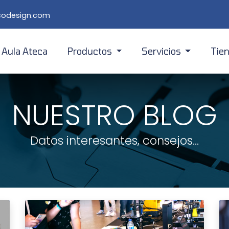
lcodesign.com
Aula Ateca
Productos
Servicios
Tie
Módulos
E-Learning
Tienda en 
Kits
Formación a profesorado
Tienda en 
NUESTRO BLOG
Prácticas
Desarrollo
Datos interesantes, consejos...