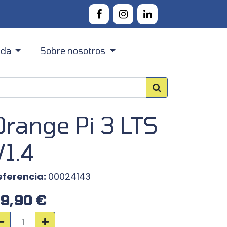
nda
Sobre nosotros
Canarias
Acerca Digital Codesign
Península
Contacto
Orange Pi 3 LTS
V1.4
eferencia:
00024143
9,90
€