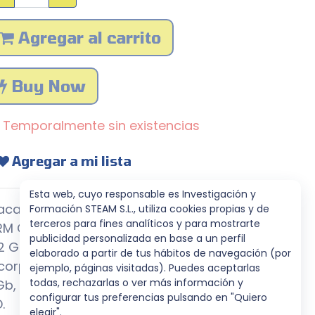
Agregar al carrito
Buy Now
Temporalmente sin existencias
Agregar a mi lista
Esta web, cuyo responsable es Investigación y
aca de desarrollo con procesador
Formación STEAM S.L., utiliza cookies propias y de
terceros para fines analíticos y para mostrarte
RM Cortex - A53 (Quad-core 1,8 GHz)
publicidad personalizada en base a un perfil
2 Gb de RAM.
elaborado a partir de tus hábitos de navegación (por
ncorpora almacenamiento Flash de
ejemplo, páginas visitadas). Puedes aceptarlas
todas, rechazarlas o ver más información y
b, ampliable mediante tarjeta micro
configurar tus preferencias pulsando en "Quiero
.
elegir".