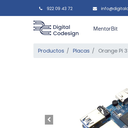
922 09 43 72
info@digita
MentorBit
Productos
Placas
Orange Pi 3 