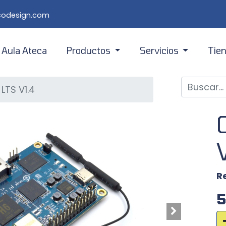
lcodesign.com
Aula Ateca
Productos
Servicios
Tie
Módulos
E-Learning
Tienda en 
LTS V1.4
Kits
Formación a profesorado
Tienda en 
Prácticas
Desarrollo
R
5