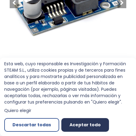
Esta web, cuyo responsable es Investigación y Formación
Disponible
STEAM S.L., utiliza cookies propias y de terceros para fines
analíticos y para mostrarte publicidad personalizada en
Convertidor DC-DC LM2596
base a un perfil elaborado a partir de tus hábitos de
navegación (por ejemplo, páginas visitadas). Puedes
1,25-30V 3A Step-Down
aceptarlas todas, rechazarlas o ver más información y
configurar tus preferencias pulsando en "Quiero elegir".
HW-411
Quiero elegir
Referencia:
00016957
Descartar todas
Aceptar todo
2,60
€