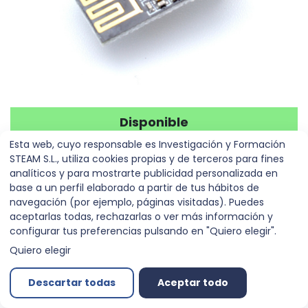
Disponible
Módulo WiFi ESP-01
Esta web, cuyo responsable es Investigación y Formación
STEAM S.L., utiliza cookies propias y de terceros para fines
ESP8266
analíticos y para mostrarte publicidad personalizada en
base a un perfil elaborado a partir de tus hábitos de
Referencia:
00016407
navegación (por ejemplo, páginas visitadas). Puedes
aceptarlas todas, rechazarlas o ver más información y
5,90
€
configurar tus preferencias pulsando en "Quiero elegir".
Quiero elegir
Descartar todas
Aceptar todo
Agregar al carrito