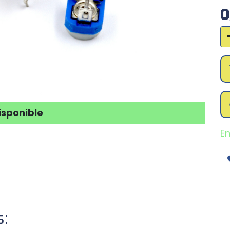
0
isponible
En
s: