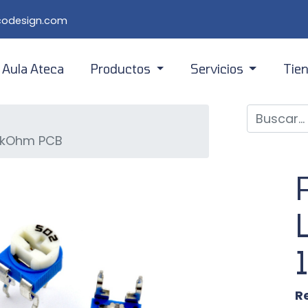
lcodesign.com
Aula Ateca
Productos
Servicios
Tie
Módulos
E-Learning
Tienda en 
Kits
Formación a profesorado
Tienda en 
00kOhm PCB
Prácticas
Desarrollo
R