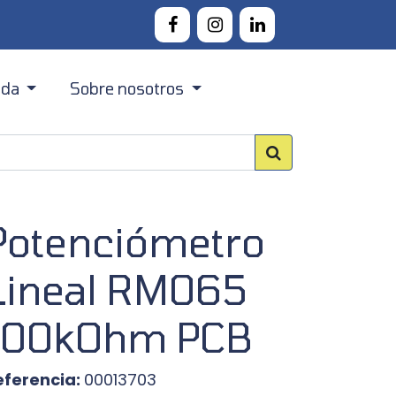
nda
Sobre nosotros
Canarias
Acerca Digital Codesign
Península
Contacto
Potenciómetro
Lineal RM065
100kOhm PCB
eferencia:
00013703