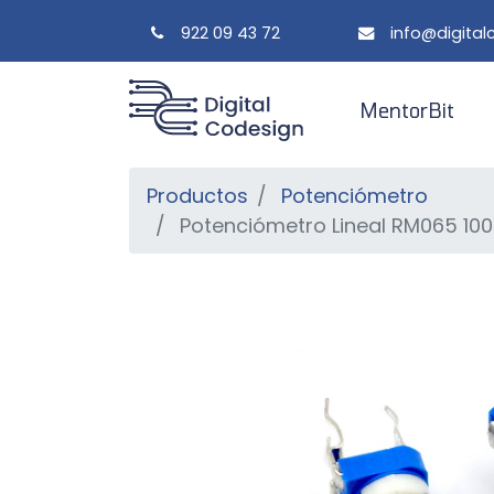
922 09 43 72
info@digita
MentorBit
Productos
Potenciómetro
Potenciómetro Lineal RM065 1