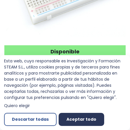
Disponible
Protoboard 400 puntos
Esta web, cuyo responsable es Investigación y Formación
STEAM S.L., utiliza cookies propias y de terceros para fines
analíticos y para mostrarte publicidad personalizada en
Referencia:
00010962
base a un perfil elaborado a partir de tus hábitos de
navegación (por ejemplo, páginas visitadas). Puedes
2,35
€
aceptarlas todas, rechazarlas o ver más información y
configurar tus preferencias pulsando en "Quiero elegir".
Quiero elegir
Agregar al carrito
Descartar todas
Aceptar todo